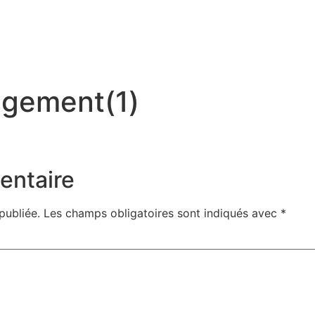
net
Outil d’éligibilité
Téléphonie Fixe
Téléphonie Mobile
Aud
Matériel d’impression
Contact
agement(1)
entaire
publiée.
Les champs obligatoires sont indiqués avec
*